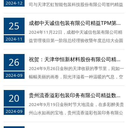
2024-12
司与天津艺虹智能包装科技股份有限公司签约精益
数字化工厂建设咨询项目！
25
成都中天诚信包装有限公司精益TPM第一阶段项目验收总结大会圆满成功！
2024年11月22日，成都中天诚信包装有限公司精
2024-11
益管理项目第一阶段总经理验收暨年度总结大会圆
满成功。
26
祝贺：天津华恒新材料股份有限公司精益数字化工厂建设启动大会隆重召开
2024年9月26日金秋的天津收获的季节里，宛如一
2024-09
幅幅美丽的画卷，阳光洋溢着一种温暖的气息，空
气中弥漫着果香让人心旷神怡。此刻天津华恒新材
料股份有限公司隆重召开了这场意义非凡的精益数
20
贵州流香溢彩包装印务有限公司精益数字化工厂建设启动大会
字化工厂建设启动大会。
2024年9月19日金秋时节大地流金，在多彩醉美贵
2024-09
州山水如画的宝地，贵州流香溢彩包装印务有限公
司隆重召开了精益数字化工厂建设启动大会。