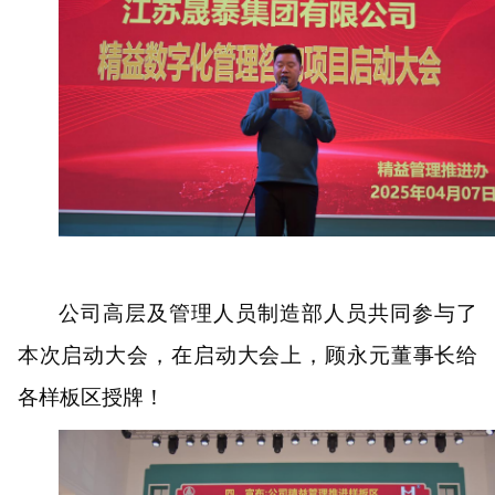
公司
高层及管理
人员
制造部人员
共同参与了
本次启动大会
，
在
启动
大会上
，
顾永元董事长
给
各样板区授牌！