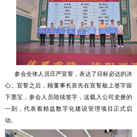
参会
全体
人员庄严宣誓，
表
达
了目标必达的决
心。宣誓之后
，
顾董事长
首先在宣誓板上签字
留
下墨宝
，参会人员陆续签字，这载入公司史册
的
一刻
，代表
着
精益
数字化建设
管理项目正式启
动。